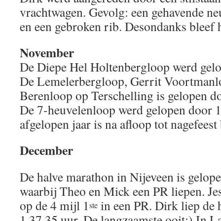
vrachtwagen. Gevolg: een gehavende neu
en een gebroken rib. Desondanks bleef h
November
De Diepe Hel Holtenbergloop werd gelo
De Lemelerbergloop, Gerrit Voortmanl
Berenloop op Terschelling is gelopen d
De 7-heuvelenloop werd gelopen door 
afgelopen jaar is na afloop tot nagefeest
December
De halve marathon in Nijeveen is gelop
waarbij Theo en Mick een PR liepen. Je
op de 4 mijl 1
in een PR. Dirk liep de 
ste
1.37.35 uur. De langzaamste ooit;) In 