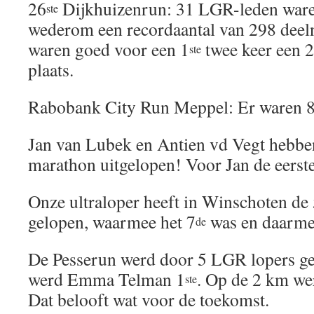
26
Dijkhuizenrun: 31 LGR-leden ware
ste
wederom een recordaantal van 298 deel
waren goed voor een 1
twee keer een 2
ste
plaats.
Rabobank City Run Meppel: Er waren 8
Jan van Lubek en Antien vd Vegt hebbe
marathon uitgelopen! Voor Jan de eerst
Onze ultraloper heeft in Winschoten de
gelopen, waarmee het 7
was en daarme
de
De Pesserun werd door 5 LGR lopers g
werd Emma Telman 1
. Op de 2 km we
ste
Dat belooft wat voor de toekomst.