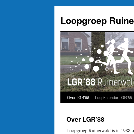
Ga
naar
Loopgroep Ruine
de
inhoud
Over LGR’88
Loopkalender LGR’88
Over LGR’88
Loopgroep Ruinerwold is in 1988 o