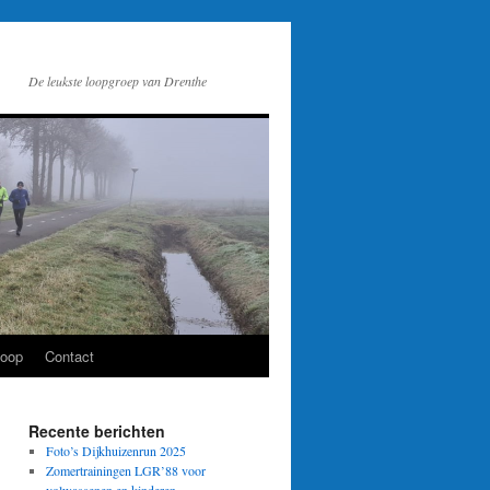
De leukste loopgroep van Drenthe
loop
Contact
Recente berichten
Foto’s Dijkhuizenrun 2025
Zomertrainingen LGR’88 voor