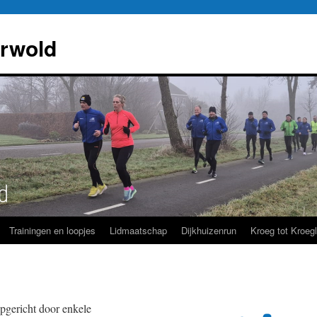
rwold
Trainingen en loopjes
Lidmaatschap
Dijkhuizenrun
Kroeg tot Kroeg
pgericht door enkele