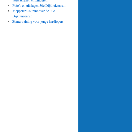
volwassenen en kinderen
Foto’s en uitslagen 30e Dijkhuizenrun
Meppeler Courant over de 30e
Dijkhuizenrun
Zomertraining voor jonge hardlopers