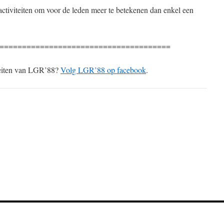
ctiviteiten om voor de leden meer te betekenen dan enkel een
======================================
iteiten van LGR’88?
Volg LGR’88 op facebook
.