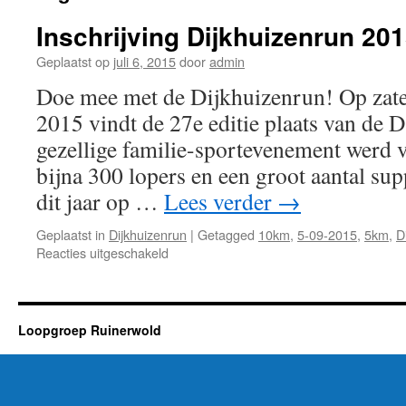
Inschrijving Dijkhuizenrun 20
Geplaatst op
juli 6, 2015
door
admin
Doe mee met de Dijkhuizenrun! Op zat
2015 vindt de 27e editie plaats van de 
gezellige familie-sportevenement werd v
bijna 300 lopers en een groot aantal su
dit jaar op …
Lees verder
→
Geplaatst in
Dijkhuizenrun
|
Getagged
10km
,
5-09-2015
,
5km
,
D
voor
Reacties uitgeschakeld
Inschrijving
Dijkhuizenrun
2015
geopend!
Loopgroep Ruinerwold