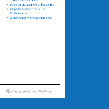
volwassenen en kinderen
Foto’s en uitslagen 30e Dijkhuizenrun
Meppeler Courant over de 30e
Dijkhuizenrun
Zomertraining voor jonge hardlopers
Mogelijk gemaakt door WordPress.