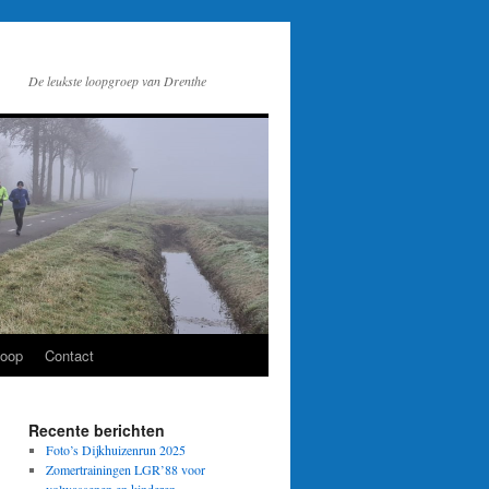
De leukste loopgroep van Drenthe
loop
Contact
Recente berichten
Foto’s Dijkhuizenrun 2025
Zomertrainingen LGR’88 voor