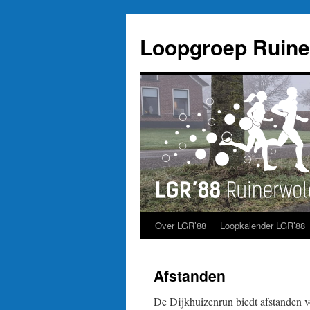
Ga
naar
Loopgroep Ruine
de
inhoud
Over LGR’88
Loopkalender LGR’88
Afstanden
De Dijkhuizenrun biedt afstanden v