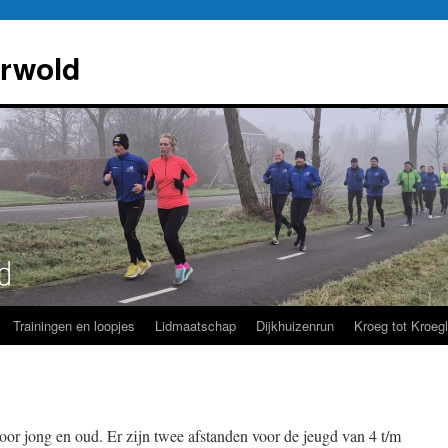
rwold
Trainingen en loopjes
Lidmaatschap
Dijkhuizenrun
Kroeg tot Kroeg
oor jong en oud. Er zijn twee afstanden voor de jeugd van 4 t/m